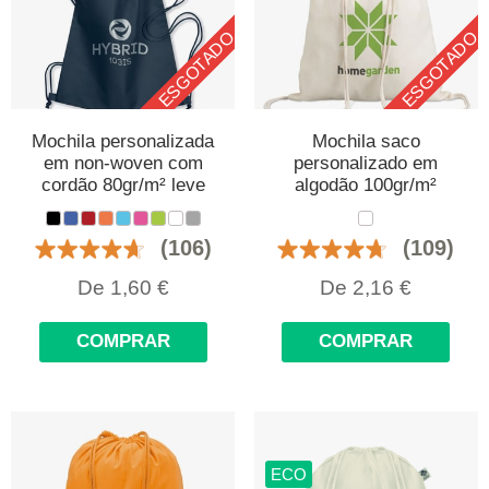
ESGOTADO
ESGOTADO
Mochila personalizada
Mochila saco
em non-woven com
personalizado em
cordão 80gr/m² leve
algodão 100gr/m²
(106)
(109)
De
1,60
€
De
2,16
€
COMPRAR
COMPRAR
ECO