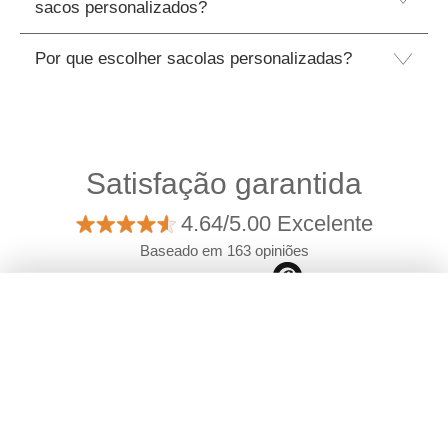
sacos personalizados?
Por que escolher sacolas personalizadas?
Satisfação garantida
4.64/5.00 Excelente
Baseado em 163 opiniões
Avaliações verificadas por
Filtros
Eco
Material
©2026 Camaloon
|
Quem somos nós
|
Envio de