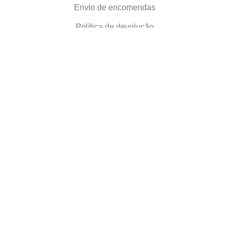
Envio de encomendas
Política de devolução
Informação sobre a empresa
Quem somos nós
Presentes ecológicos
Avaliacoes
©2026 Camaloon
Condições
Cookies
Configuração de cookies
|
|