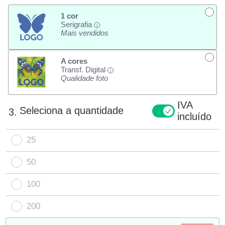
1 cor
Serigrafia
i
Mais vendidos
A cores
Transf. Digital
i
Qualidade foto
IVA
Seleciona a quantidade
3.
incluído
25
50
100
200