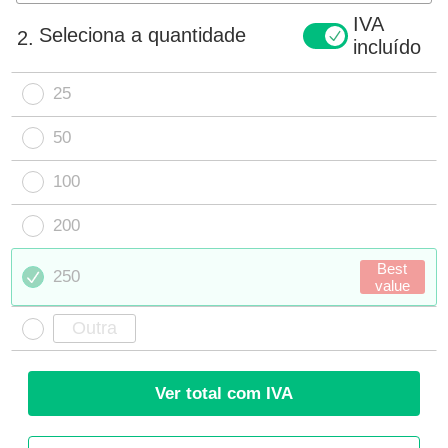
IVA
Seleciona a quantidade
2.
incluído
25
50
100
200
Best
250
value
Ver total com IVA