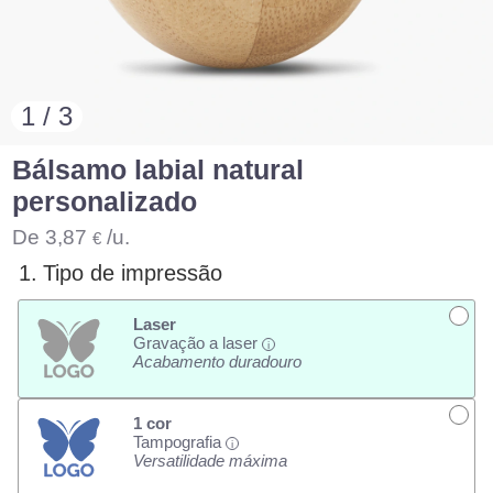
1 / 3
Bálsamo labial natural
personalizado
De
3,87
/u.
€
1.
Tipo de impressão
Laser
Gravação a laser
i
Acabamento duradouro
1 cor
Tampografia
i
Versatilidade máxima