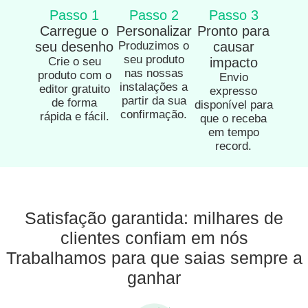
Passo 1
Passo 2
Passo 3
Carregue o
Personalizar
Pronto para
seu desenho
Produzimos o
causar
seu produto
Crie o seu
impacto
nas nossas
produto com o
Envio
instalações a
editor gratuito
expresso
partir da sua
de forma
disponível para
confirmação.
rápida e fácil.
que o receba
em tempo
record.
Satisfação garantida: milhares de
clientes confiam em nós
Trabalhamos para que saias sempre a
ganhar