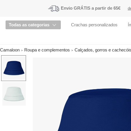
Envio
GRÁTIS a partir de 65€
d
Todas as categorias
Crachas personalizados
Í
Camaloon
Roupa e complementos
Calçados, gorros e cachecói