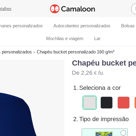
etalhes
manes personalizados
Autocolantes personalizados
Bolsas
Mochilas e viagem
Lar
s personalizados
Chapéu bucket personalizado 160 g/m²
Chapéu bucket pe
De
2,26
/u.
€
1.
Seleciona a cor
2.
Tipo de impressão