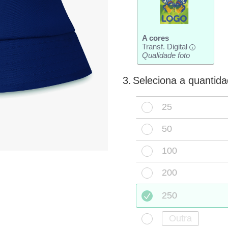
A cores
Transf. Digital
i
Qualidade foto
3.
Seleciona a quantid
25
50
100
200
250