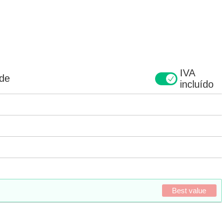
IVA
ade
incluído
Best value