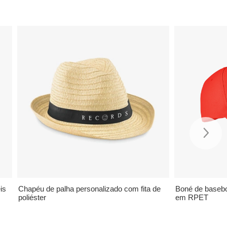
is
Chapéu de palha personalizado com fita de
Boné de basebo
poliéster
em RPET