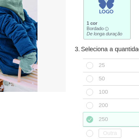
1 cor
Bordado
i
De longa duração
3.
Seleciona a quantid
25
50
100
200
250