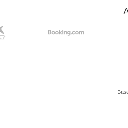
A
Base