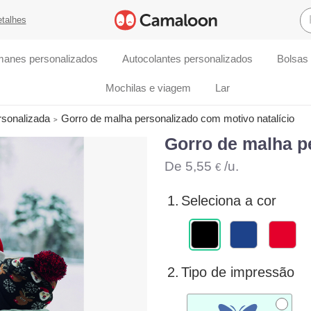
etalhes
manes personalizados
Autocolantes personalizados
Bolsas
Mochilas e viagem
Lar
rsonalizada
Gorro de malha personalizado com motivo natalício
Gorro de malha p
De
5,55
/u.
€
1.
Seleciona a cor
2.
Tipo de impressão