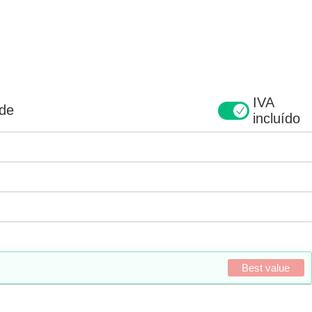
IVA
ade
incluído
Best value