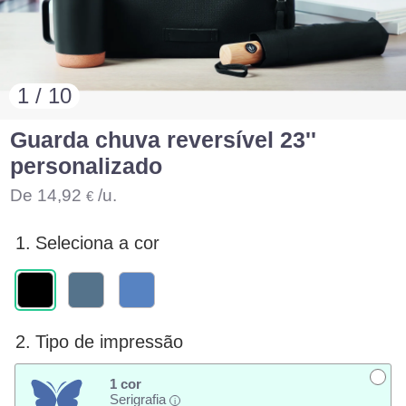
1 / 10
Guarda chuva reversível 23''
personalizado
De
14,92
/u.
€
1.
Seleciona a cor
2.
Tipo de impressão
1 cor
Serigrafia
i