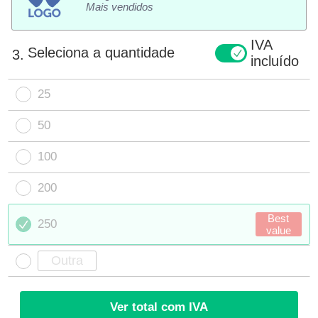
Mais vendidos
IVA
Seleciona a quantidade
3.
incluído
25
50
100
200
Best
250
value
Ver total com IVA