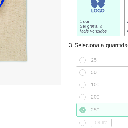
1 cor
Serigrafia
i
Mais vendidos
3.
Seleciona a quantid
25
50
100
200
250