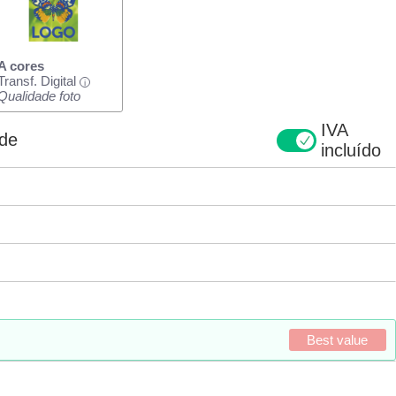
A cores
Transf. Digital
i
Qualidade foto
IVA
ade
incluído
Best value