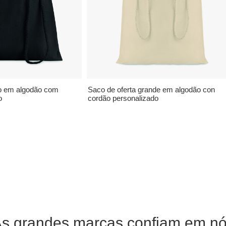
io em algodão com
Saco de oferta grande em algodão con
o
cordão personalizado
s grandes marcas confiam em n