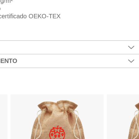
g/m²
o
 certificado OEKO-TEX
MENTO