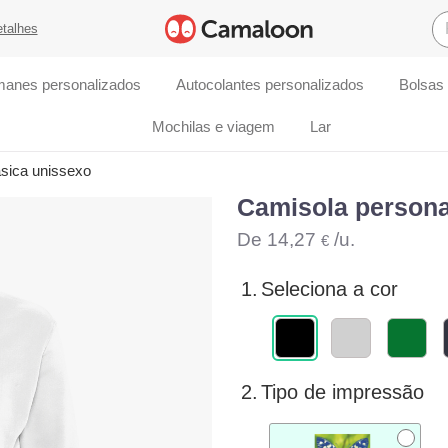
etalhes
manes personalizados
Autocolantes personalizados
Bolsas
Mochilas e viagem
Lar
sica unissexo
Camisola persona
De
14,27
/u.
€
1.
Seleciona a cor
2.
Tipo de impressão