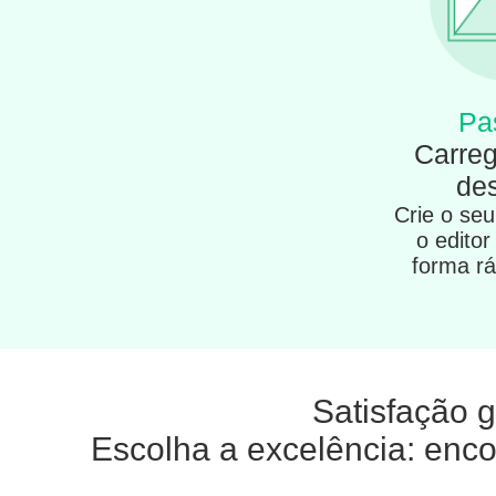
Pa
Carreg
de
Crie o se
o editor
forma ráp
Satisfação g
Escolha a excelência: enco