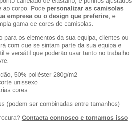
nto canelado de elastano, e punhos ajustados
e ao corpo. Pode
personalizar as camisolas
ua empresa ou o design que preferire
, e
mpla gama de cores de camisolas.
o para os elementos da sua equipa, clientes ou
ará com que se sintam parte da sua equipa e
l e versátil que poderão usar tanto no trabalho
vre.
odão, 50% poliéster 280g/m2
orte unissexo
rias cores
es (podem ser combinadas entre tamanhos)
procura?
Contacta connosco e tornamos isso