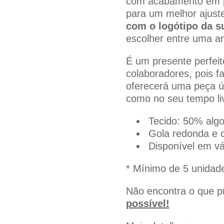
com acabamento em po
para um melhor ajust
com o logótipo da s
escolher entre uma a
É um presente perfeit
colaboradores, pois f
oferecerá uma peça úti
como no seu tempo li
Tecido: 50% alg
Gola redonda e c
Disponível em vá
* Mínimo de 5 unidad
Não encontra o que 
possível!