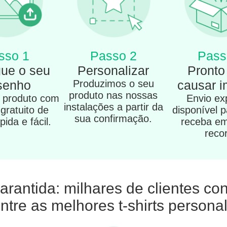
sso 1
Passo 2
Pass
ue o seu
Personalizar
Pronto
senho
Produzimos o seu
causar 
produto nas nossas
u produto com
Envio ex
instalações a partir da
 gratuito de
disponível 
sua confirmação.
ida e fácil.
receba e
reco
arantida: milhares de clientes c
ntre as melhores t-shirts person