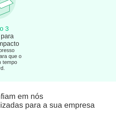
o 3
 para
impacto
presso
para que o
m tempo
rd.
onfiam em nós
alizadas para a sua empresa