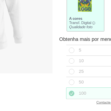
A cores
Transf. Digital
i
Qualidade foto
Obtenha mais por men
5
10
25
50
100
Contacte