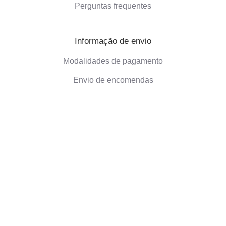
Perguntas frequentes
Informação de envio
Modalidades de pagamento
Envio de encomendas
Política de devolução
Informação sobre a empresa
Quem somos nós
Presentes ecológicos
Avaliacoes