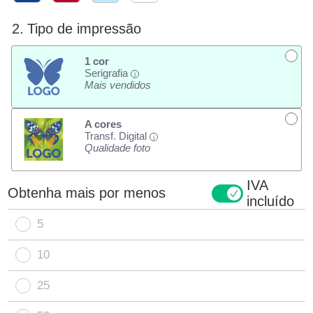
2.
Tipo de impressão
1 cor
Serigrafia
i
Mais vendidos
A cores
Transf. Digital
i
Qualidade foto
IVA
Obtenha mais por menos
incluído
5
10
25