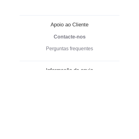
Apoio ao Cliente
Contacte-nos
Perguntas frequentes
Informação de envio
Modalidades de pagamento
Envio de encomendas
Política de devolução
Informação sobre a empresa