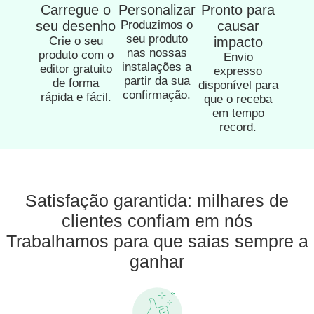
Carregue o
Personalizar
Pronto para
seu desenho
Produzimos o
causar
seu produto
Crie o seu
impacto
nas nossas
produto com o
Envio
instalações a
editor gratuito
expresso
partir da sua
de forma
disponível para
confirmação.
rápida e fácil.
que o receba
em tempo
record.
Satisfação garantida: milhares de
clientes confiam em nós
Trabalhamos para que saias sempre a
ganhar