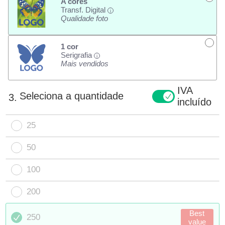
A cores
Transf. Digital
i
Qualidade foto
1 cor
Serigrafia
i
Mais vendidos
IVA
Seleciona a quantidade
3.
incluído
25
50
100
200
Best
250
value