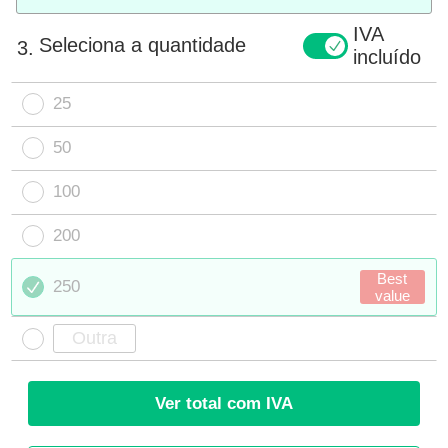
IVA
Seleciona a quantidade
3.
incluído
25
50
100
200
Best
250
value
Ver total com IVA