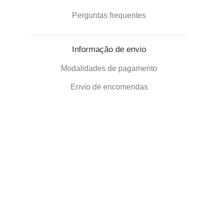
Perguntas frequentes
Informação de envio
Modalidades de pagamento
Envio de encomendas
Política de devolução
Informação sobre a empresa
Quem somos nós
Presentes ecológicos
Avaliacoes