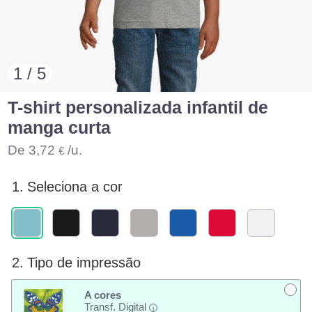
1 / 5
T-shirt personalizada infantil de
manga curta
De
3,72
/u.
€
1.
Seleciona a cor
2.
Tipo de impressão
A cores
Transf. Digital
i