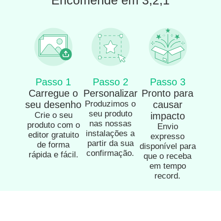
Encomende em 3,2,1
Passo 1
Passo 2
Passo 3
Carregue o
Personalizar
Pronto para
seu desenho
Produzimos o
causar
seu produto
Crie o seu
impacto
nas nossas
produto com o
Envio
instalações a
editor gratuito
expresso
partir da sua
de forma
disponível para
confirmação.
rápida e fácil.
que o receba
em tempo
record.