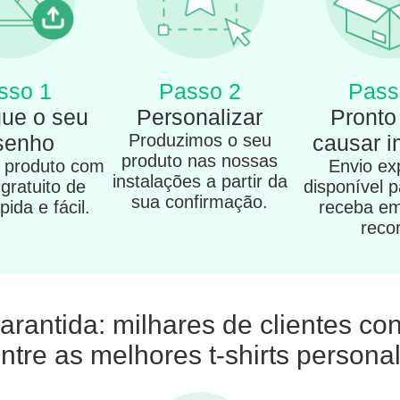
sso 1
Passo 2
Pass
ue o seu
Personalizar
Pronto
senho
Produzimos o seu
causar 
produto nas nossas
u produto com
Envio ex
instalações a partir da
 gratuito de
disponível 
sua confirmação.
ida e fácil.
receba e
reco
arantida: milhares de clientes c
ntre as melhores t-shirts person