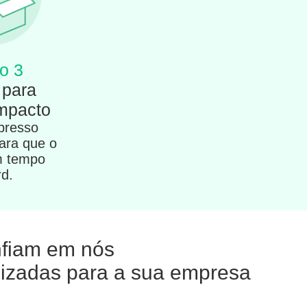
o 3
 para
impacto
presso
para que o
m tempo
rd.
onfiam em nós
alizadas para a sua empresa