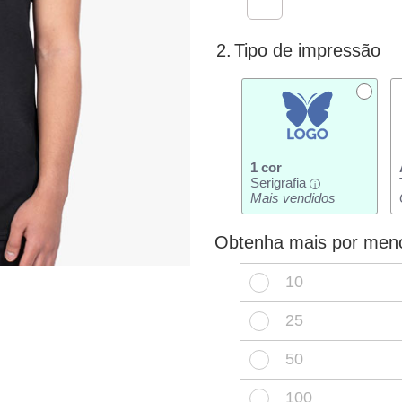
2.
Tipo de impressão
1 cor
Serigrafia
i
Mais vendidos
Obtenha mais por men
10
25
50
100