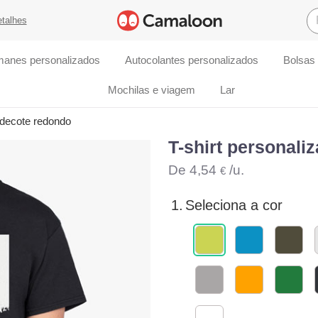
etalhes
manes personalizados
Autocolantes personalizados
Bolsas
Mochilas e viagem
Lar
 decote redondo
T-shirt personali
De
4,54
/u.
€
1.
Seleciona a cor