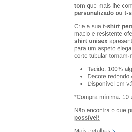
tom
que mais lhe co
personalizado ou t
Crie a sua
t-shirt pe
macio e resistente of
shirt unisex
apresen
para um aspeto elegan
corte tubular tornam-n
Tecido: 100% al
Decote redondo e
Disponível em vá
*Compra mínima: 10 
Não encontra o que 
possível!
Mais detalhes