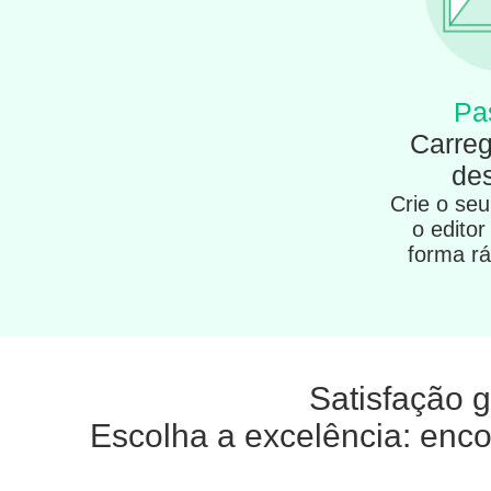
Pa
Carreg
de
Crie o se
o editor
forma ráp
Satisfação g
Escolha a excelência: enco