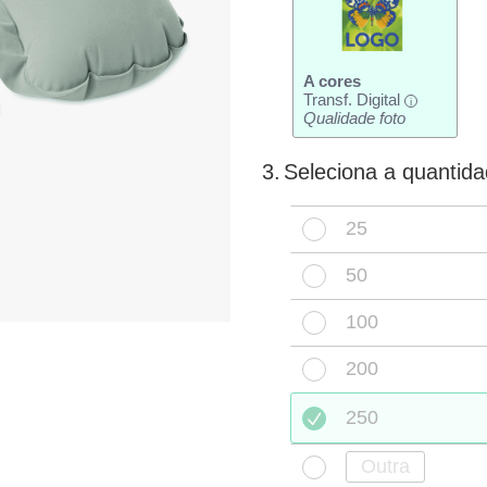
A cores
Transf. Digital
i
Qualidade foto
3.
Seleciona a quantid
25
50
100
200
250