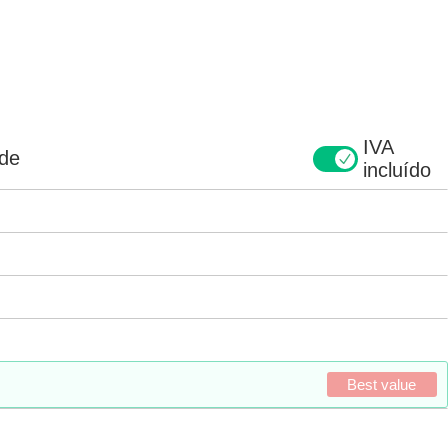
IVA
ade
incluído
Best value