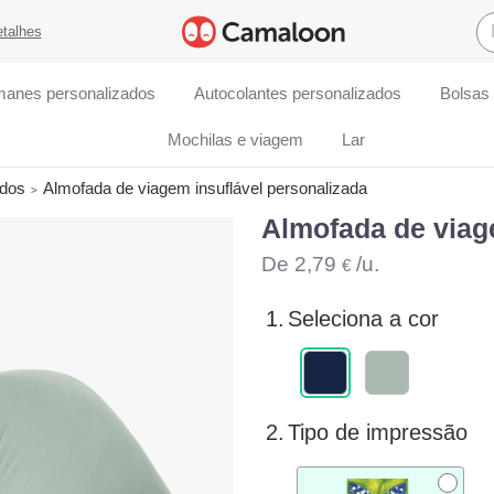
etalhes
manes personalizados
Autocolantes personalizados
Bolsas
Mochilas e viagem
Lar
ados
Almofada de viagem insuflável personalizada
Almofada de viag
De
2,79
/u.
€
1.
Seleciona a cor
2.
Tipo de impressão