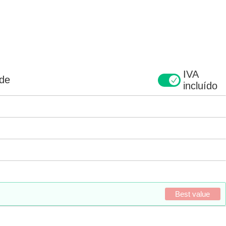
IVA
ade
incluído
Best value