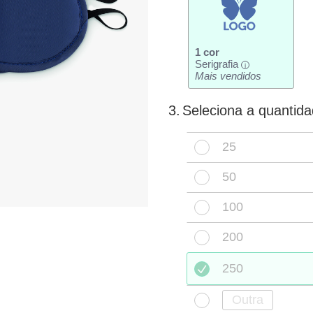
1 cor
Serigrafia
i
Mais vendidos
3.
Seleciona a quantid
25
50
100
200
250