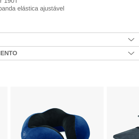
er 190T
banda elástica ajustável
MENTO