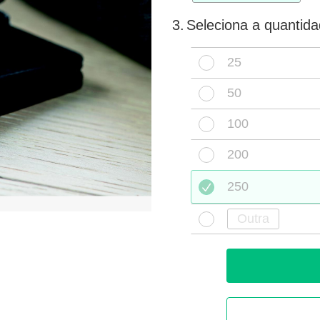
3.
Seleciona a quantid
25
50
100
200
250