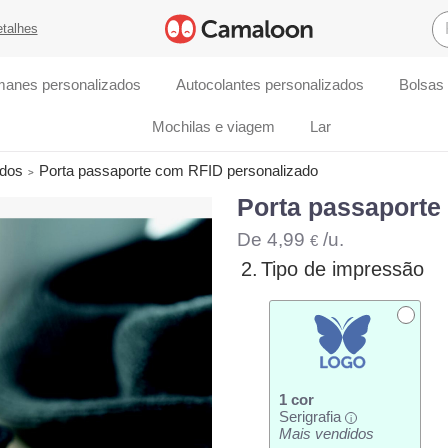
etalhes
manes personalizados
Autocolantes personalizados
Bolsas
Mochilas e viagem
Lar
ados
Porta passaporte com RFID personalizado
Porta passaporte
De
4,99
/u.
€
2.
Tipo de impressão
1 cor
Serigrafia
i
Mais vendidos