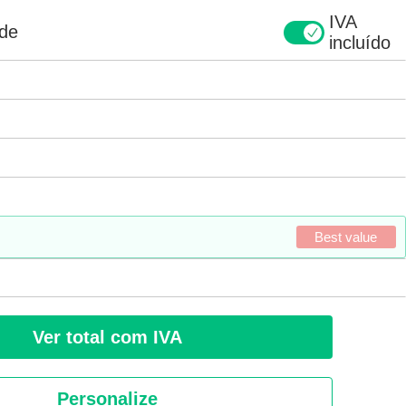
IVA
ade
incluído
Best value
Ver total com IVA
Personalize