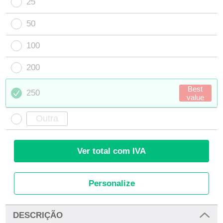
25
50
100
200
Best
250
value
Ver total com IVA
Personalize
DESCRIÇÃO