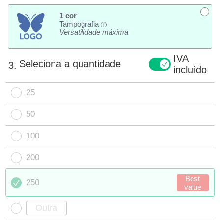
1 cor
Tampografia
i
Versatilidade máxima
IVA
Seleciona a quantidade
3.
incluído
25
50
100
200
Best
250
value