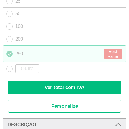
25
50
100
200
Best
250
value
Ver total com IVA
Personalize
DESCRIÇÃO