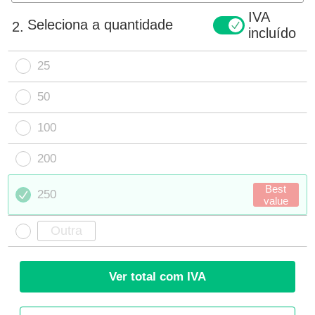
IVA
Seleciona a quantidade
2.
incluído
25
50
100
200
Best
250
value
Ver total com IVA