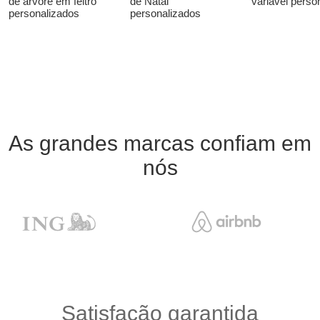
de árvore em feltro
de Natal
variável perso
personalizados
personalizados
As grandes marcas confiam em
nós
Satisfação garantida