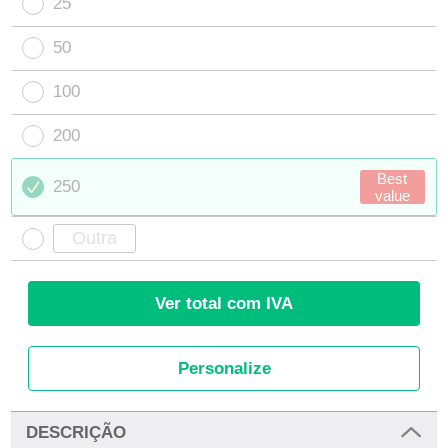
25
50
100
200
Best
250
value
Ver total com IVA
Personalize
DESCRIÇÃO