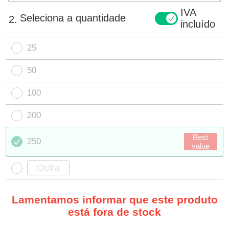
IVA
Seleciona a quantidade
2.
incluído
25
50
100
200
Best
250
value
Lamentamos informar que este produto
está fora de stock