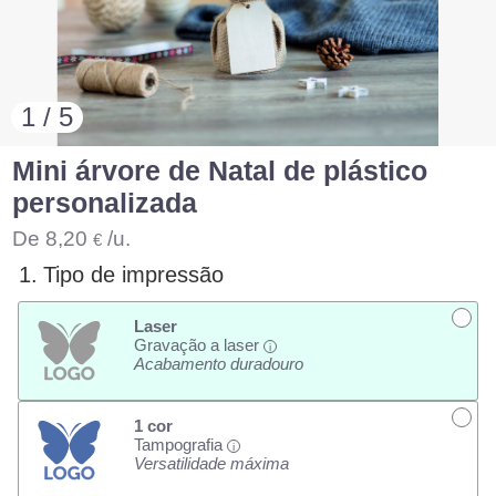
1 / 5
Mini árvore de Natal de plástico
personalizada
De
8,20
/u.
€
1.
Tipo de impressão
Laser
Gravação a laser
i
Acabamento duradouro
1 cor
Tampografia
i
Versatilidade máxima