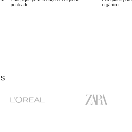
penteado
orgânico
ós