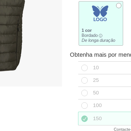
1 cor
Bordado
i
De longa duração
Obtenha mais por men
10
25
50
100
150
Contacte