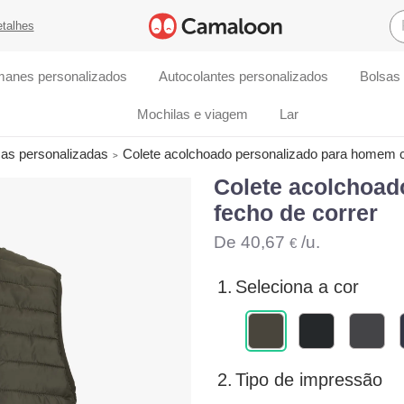
etalhes
manes personalizados
Autocolantes personalizados
Bolsas
Mochilas e viagem
Lar
ças personalizadas
Colete acolchoado personalizado para homem c
Colete acolchoa
fecho de correr
De
40,67
/u.
€
1.
Seleciona a cor
2.
Tipo de impressão