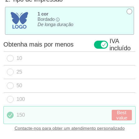
1 cor
Bordado
i
De longa duração
IVA
Obtenha mais por menos
incluído
10
25
50
100
Best
150
value
Contacte-nos para obter um atendimento personalizado