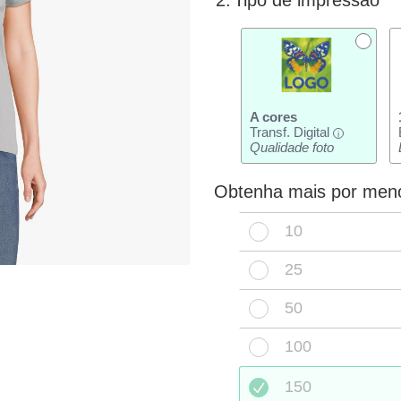
2.
Tipo de impressão
A cores
Transf. Digital
i
Qualidade foto
Obtenha mais por men
10
25
50
100
150