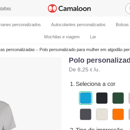
etalhes
manes personalizados
Autocolantes personalizados
Bolsas
Mochilas e viagem
Lar
ças personalizadas
Polo personalizado para mulher em algodão pe
Polo personaliza
De
8,25
/u.
€
1.
Seleciona a cor