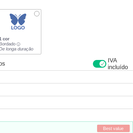
1 cor
Bordado
i
De longa duração
IVA
os
incluído
Best value